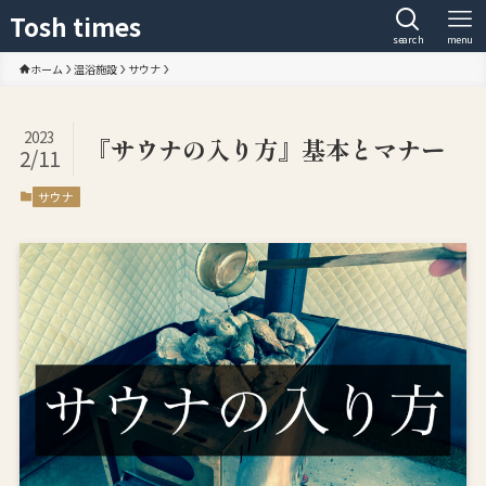
Tosh times
search
menu
ホーム
温浴施設
サウナ
2023
『サウナの入り方』基本とマナー
2/11
サウナ